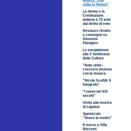
Mostra "Una
volta in Yemen"
Le donne e la
Costituzione
italiana a 70 anni
dal diritto di voto
Restauro ritratto
e convegno su
Giovanni
Filangieri
Le soroptimiste
alla V Settimana
delle Culture
"Note unite-
crescere insieme
con la musica
"Nicola Scafidi. Il
fotografo"
"I nonni nel XXI
secolo"
Visita alla mostra
di Ligabue
Spettacolo
"Onora la madre"
8 marzo a Villa
Niscemi